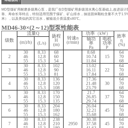
详细说明：
MD型煤矿用耐磨多级离心泵，是我厂在D型煤矿用多级清水离心泵基础上,改进设计
靠、寿命长等特点，特别适用范围于煤矿、矿山排水，抽送固体颗粒含量不大于1.5
米），以及类似的其它活水，被输送介质温度≤80℃。
MD4
6
-
30
×
(2
～
12)
型泵
性能表
流量
Q
功率（
kW）
扬程
效率
转速
n
轴功
电机
级数
H
η
(m
/h)
(r/min)
3
(L/s)
率
功率
(m)
(%)
Pa
P
30
8.33
68
8.68
64
2
46
12.8
60
10.74
15
70
55
15.3
54
11.84
68
30
8.33
102
13.02
64
3
46
12.8
90
16.11
22
70
55
15.3
81
17.84
68
30
8.33
136
17.36
64
4
46
12.8
120
21.48
30
70
55
15.3
108
23.79
68
30
8.33
170
21.7
64
5
46
12.8
150
26.85
37
70
55
15.3
135
29.74
68
30
8.33
204
26.04
64
6
46
12.8
180
32.21
45
70
55
15.3
162
35.68
68
30
8.33
238
30.38
64
7
46
12.8
210
2950
37.58
45
70
55
15.3
189
41.63
68