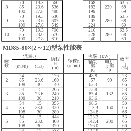
70
1
9
.3
5
60
168
63.5
8
85
23.6
536
182
220
68
100
27.8
488
199
69
70
1
9
.3
6
30
189
63.5
9
85
23.6
603
205
2
80
68
100
27.8
549
224
69
70
1
9
.3
7
00
210
63.5
10
85
23.6
670
228
280
68
100
27.8
610
240
69
MD
85
-
80
×
(2
～
1
2
)
型泵
性能表
流量
Q
功率（
kW）
扬程
效率
级
转速
n
轴功
电机
H
η
数
(r/min)
(m3/h)
(L/s)
率
功率
(m)
(%)
Pa
P
5
4
15
176
48.8
5
3
2
85
23.6
160
57
90
6
5
10
8
30
140
62.3
6
6
5
4
15
266
73.8
5
3
3
85
23.6
240
85.4
132
6
5
10
8
30
210
93.6
6
6
5
4
15
355
98.5
5
3
4
85
23.6
320
113.9
160
6
5
10
8
30
280
124.8
6
6
5
4
15
444
123.2
5
3
5
85
23.6
400
142.4
200
6
5
10
8
30
350
156.0
6
6
5
4
15
533
147.9
5
3