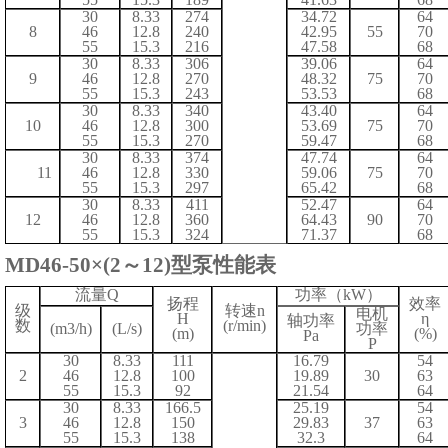
30
8.33
274
34.72
64
8
46
12.8
240
42.95
55
70
55
15.3
216
47.58
68
30
8.33
306
39.06
64
9
46
12.8
270
48.32
75
70
55
15.3
243
53.53
68
30
8.33
340
43.40
64
10
46
12.8
300
53.69
75
70
55
15.3
270
59.47
68
30
8.33
374
47.74
64
11
46
12.8
330
59.06
75
70
55
15.3
297
65.42
68
30
8.33
411
52.47
64
12
46
12.8
360
64.43
90
70
55
15.3
324
71.37
68
MD4
6
-
50
×
(2
～
12)
型泵
性能表
流量
Q
功率（
kW）
扬程
效率
级
转速
n
电机
H
η
轴功率
数
(r/min)
(m3/h)
(L/s)
功率
(m)
(%)
Pa
P
30
8.33
111
16.79
54
2
46
12.8
100
19.89
30
63
55
15.3
92
21.54
64
30
8.33
166.5
25.19
54
3
46
12.8
150
29.83
37
63
55
15.3
138
32.3
64