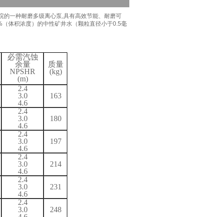
院的一种耐磨多级离心泵,具有
高效
节能、耐磨可
%（体积浓度）的中性矿井水（颗粒直径小于0.5毫
必需汽蚀
余量
质量
NPSH
R
(kg)
(m)
2.4
3.0
163
4.6
2.4
3.0
180
4.6
2.4
3.0
197
4.6
2.4
3.0
214
4.6
2.4
3.0
231
4.6
2.4
3.0
248
4.6